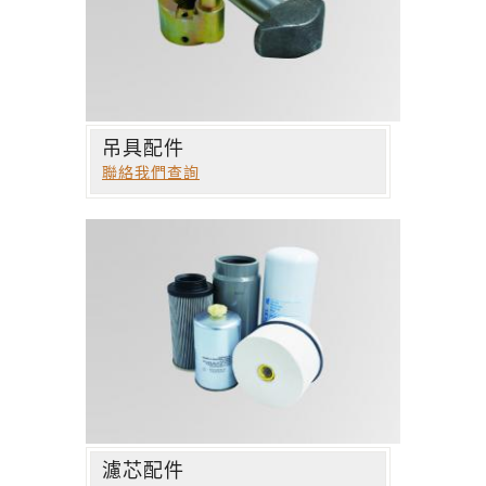
吊具配件
聯絡我們查詢
濾芯配件