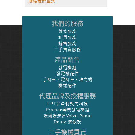
聯絡我們查詢
我們的服務
維修服務
租賃服務
銷售服務
二手買賣服務
產品銷售
發電機組
發電機配件
手唧車、電唧車、堆高機
機械配件
代理品牌及授權服務
FPT菲亞特動力科技
Pramac奔馬發電機組
沃爾沃遍達Volvo Penta
Deutz 道依茨
二手機械買賣