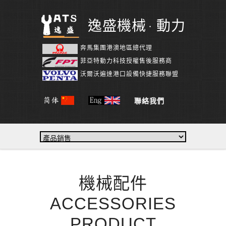
逸盛機械
動力
奔馬集團港澳地區總代理
菲亞特動力科技授權售後服務商
沃爾沃遍達港口設備快捷服務聯盟
聯絡我們
機械配件
ACCESSORIES
PRODUCT